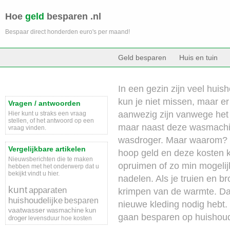
Hoe
geld
besparen .nl
Bespaar direct honderden euro's per maand!
Geld besparen
Huis en tuin
In een gezin zijn veel hui
kun je niet missen, maar er
Vragen / antwoorden
aanwezig zijn vanwege he
Hier kunt u straks een vraag
stellen, of het antwoord op een
maar naast deze wasmachin
vraag vinden.
wasdroger. Maar waarom? Ee
Vergelijkbare artikelen
hoop geld en deze kosten 
Nieuwsberichten die te maken
opruimen of zo min mogelij
hebben met het onderwerp dat u
bekijkt vindt u hier.
nadelen. Als je truien en b
kunt
apparaten
krimpen van de warmte. Dat
huishoudelijke
besparen
nieuwe kleding nodig hebt. 
vaatwasser
wasmachine
kun
gaan besparen op huishoud
droger
levensduur
hoe
kosten