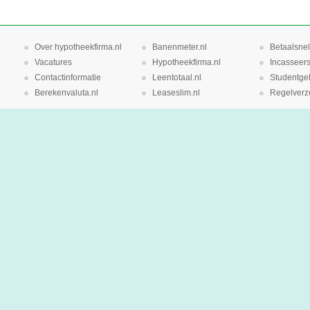
Over hypotheekfirma.nl
Banenmeter.nl
Betaalsnel
Vacatures
Hypotheekfirma.nl
Incasseers
Contactinformatie
Leentotaal.nl
Studentgel
Berekenvaluta.nl
Leaseslim.nl
Regelverze