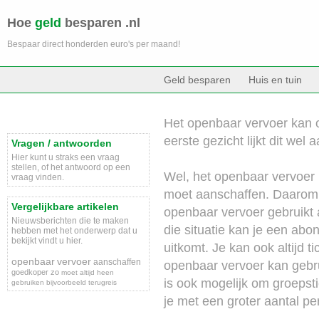
Hoe
geld
besparen .nl
Bespaar direct honderden euro's per maand!
Geld besparen
Huis en tuin
Het openbaar vervoer kan o
eerste gezicht lijkt dit wel a
Vragen / antwoorden
Hier kunt u straks een vraag
stellen, of het antwoord op een
Wel, het openbaar vervoer i
vraag vinden.
moet aanschaffen. Daarom i
Vergelijkbare artikelen
openbaar vervoer gebruikt a
Nieuwsberichten die te maken
die situatie kan je een a
hebben met het onderwerp dat u
bekijkt vindt u hier.
uitkomt. Je kan ook altijd
openbaar
vervoer
aanschaffen
openbaar vervoer kan gebrui
goedkoper
zo
moet
altijd
heen
is ook mogelijk om groepst
gebruiken
bijvoorbeeld
terugreis
je met een groter aantal p