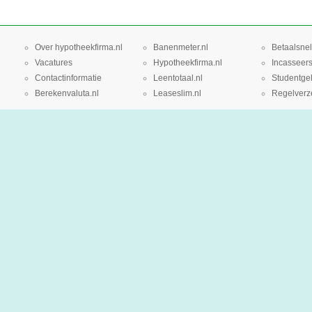
Over hypotheekfirma.nl
Banenmeter.nl
Betaalsnel
Vacatures
Hypotheekfirma.nl
Incasseers
Contactinformatie
Leentotaal.nl
Studentgel
Berekenvaluta.nl
Leaseslim.nl
Regelverze