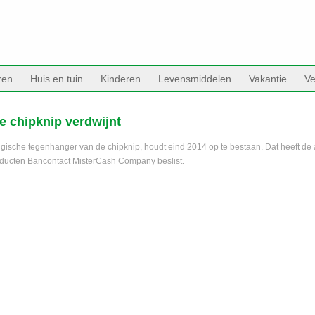
ren
Huis en tuin
Kinderen
Levensmiddelen
Vakantie
Ve
e chipknip verdwijnt
lgische tegenhanger van de chipknip, houdt eind 2014 op te bestaan. Dat heeft de
ducten Bancontact MisterCash Company beslist.