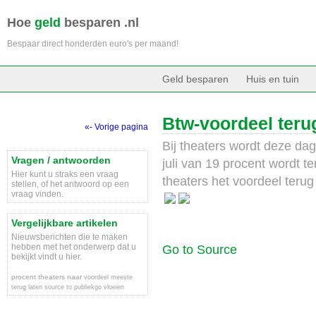
Hoe
geld
besparen .nl
Bespaar direct honderden euro's per maand!
Geld besparen
Huis en tuin
Btw-voordeel terug
«- Vorige pagina
Bij theaters wordt deze da
Vragen / antwoorden
juli van 19 procent wordt t
Hier kunt u straks een vraag
theaters het voordeel terug 
stellen, of het antwoord op een
vraag vinden.
Vergelijkbare artikelen
Nieuwsberichten die te maken
hebben met het onderwerp dat u
Go to Source
bekijkt vindt u hier.
procent
theaters
naar
voordeel
meeste
terug
laten
source
to
publiekgo
vloeien