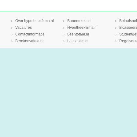
Over hypotheekfirma.nl
Banenmeter.nl
Betaalsnel
Vacatures
Hypotheekfirma.nl
Incasseers
Contactinformatie
Leentotaal.nl
Studentgel
Berekenvaluta.nl
Leaseslim.nl
Regelverze