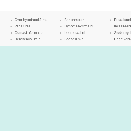
Over hypotheekfirma.nl
Banenmeter.nl
Betaalsnel
Vacatures
Hypotheekfirma.nl
Incasseers
Contactinformatie
Leentotaal.nl
Studentgel
Berekenvaluta.nl
Leaseslim.nl
Regelverze