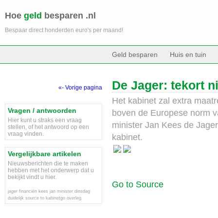
Hoe
geld
besparen .nl
Bespaar direct honderden euro's per maand!
Geld besparen
Huis en tuin
De Jager: tekort n
«- Vorige pagina
Het kabinet zal extra maat
Vragen / antwoorden
boven de Europese norm va
Hier kunt u straks een vraag
minister Jan Kees de Jager 
stellen, of het antwoord op een
vraag vinden.
kabinet.
Vergelijkbare artikelen
Nieuwsberichten die te maken
hebben met het onderwerp dat u
bekijkt vindt u hier.
Go to Source
jager
financiën
kees
jan
minister
dinsdag
duidelijk
source
to
kabinetgo
overleg