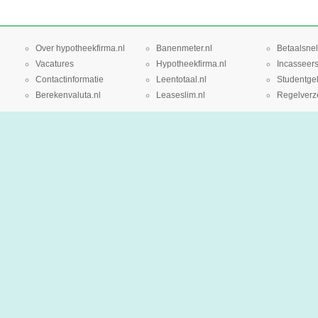
Over hypotheekfirma.nl
Banenmeter.nl
Betaalsnel
Vacatures
Hypotheekfirma.nl
Incasseers
Contactinformatie
Leentotaal.nl
Studentgel
Berekenvaluta.nl
Leaseslim.nl
Regelverze