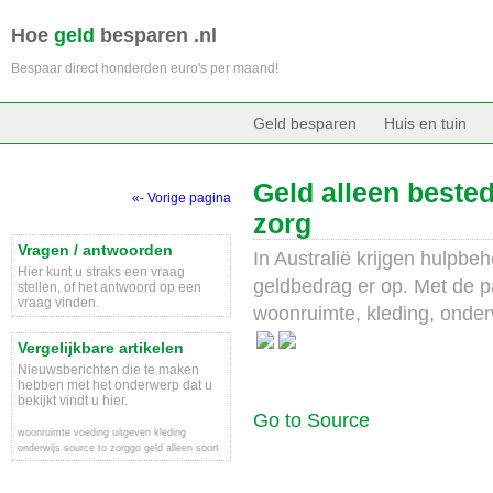
Hoe
geld
besparen .nl
Bespaar direct honderden euro's per maand!
Geld besparen
Huis en tuin
Geld alleen beste
«- Vorige pagina
zorg
Vragen / antwoorden
In Australië krijgen hulpb
Hier kunt u straks een vraag
geldbedrag er op. Met de p
stellen, of het antwoord op een
vraag vinden.
woonruimte, kleding, onder
Vergelijkbare artikelen
Nieuwsberichten die te maken
hebben met het onderwerp dat u
bekijkt vindt u hier.
Go to Source
woonruimte
voeding
uitgeven
kleding
onderwijs
source
to
zorggo
geld
alleen
soort