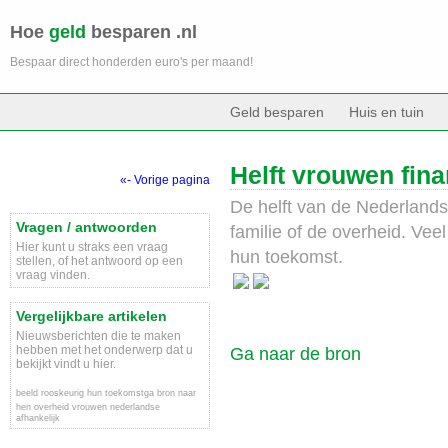
Hoe
geld
besparen .nl
Bespaar direct honderden euro's per maand!
Geld besparen
Huis en tuin
Helft vrouwen fina
«- Vorige pagina
De helft van de Nederlands
Vragen / antwoorden
familie of de overheid. Ve
Hier kunt u straks een vraag
hun toekomst.
stellen, of het antwoord op een
vraag vinden.
Vergelijkbare artikelen
Nieuwsberichten die te maken
hebben met het onderwerp dat u
Ga naar de bron
bekijkt vindt u hier.
beeld
rooskeurig
hun
toekomstga
bron
naar
hen
overheid
vrouwen
nederlandse
afhankelijk