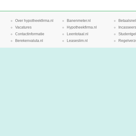
Over hypotheekfirma.nl
Banenmeter.nl
Betaalsnel
Vacatures
Hypotheekfirma.nl
Incasseers
Contactinformatie
Leentotaal.nl
Studentgel
Berekenvaluta.nl
Leaseslim.nl
Regelverze