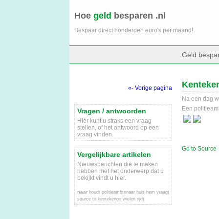
Hoe
geld
besparen .nl
Bespaar direct honderden euro's per maand!
Geld bespa
Kenteken
«- Vorige pagina
Na een dag wer
Een politieam
Vragen / antwoorden
Hier kunt u straks een vraag
stellen, of het antwoord op een
vraag vinden.
Go to Source
Vergelijkbare artikelen
Nieuwsberichten die te maken
hebben met het onderwerp dat u
bekijkt vindt u hier.
naar
houdt
politieambtenaar
huis
hem
vraagt
source
to
kentekengo
wielen
rijdt