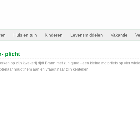
ren
Huis en tuin
Kinderen
Levensmiddelen
Vakantie
Ve
- plicht
ken op zijn kwekerij rijdt Bram* met zijn quad - een kleine motorfiets op vier wiele
btenaar houdt hem aan en vraagt naar zijn kenteken.