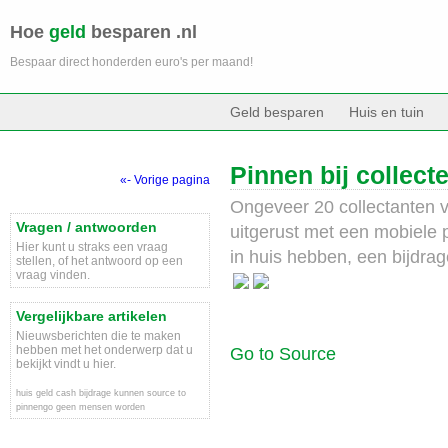
Hoe
geld
besparen .nl
Bespaar direct honderden euro's per maand!
Geld besparen
Huis en tuin
Pinnen bij collect
«- Vorige pagina
Ongeveer 20 collectanten
Vragen / antwoorden
uitgerust met een mobiele
Hier kunt u straks een vraag
in huis hebben, een bijdra
stellen, of het antwoord op een
vraag vinden.
Vergelijkbare artikelen
Nieuwsberichten die te maken
hebben met het onderwerp dat u
Go to Source
bekijkt vindt u hier.
huis
geld
cash
bijdrage
kunnen
source
to
pinnengo
geen
mensen
worden