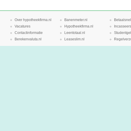
Over hypotheekfirma.nl
Banenmeter.nl
Betaalsnel
Vacatures
Hypotheekfirma.nl
Incasseers
Contactinformatie
Leentotaal.nl
Studentgel
Berekenvaluta.nl
Leaseslim.nl
Regelverze