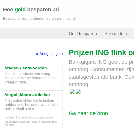
Hoe
geld
besparen .nl
Bespaar direct honderden euro's per maand!
Geld besparen
Huis en tuin
Prijzen ING flink
«- Vorige pagina
Bankgigant ING gooit de pri
Vragen / antwoorden
omhoog. Consumenten zijn v
Hier kunt u straks een vraag
staatsgesteunde bank. Ook 
stellen, of het antwoord op een
vraag vinden.
omhoog.
Vergelijkbare artikelen
Nieuwsberichten die te maken
hebben met het onderwerp dat u
bekijkt vindt u hier.
Ga naar de bron
papieren
kosten
bank
staatsgesteunde
afschriften
gaan
bron
naar
omhoogga
fors
duurder