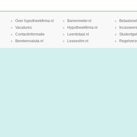
Over hypotheekfirma.nl
Banenmeter.nl
Betaalsnel
Vacatures
Hypotheekfirma.nl
Incasseers
Contactinformatie
Leentotaal.nl
Studentgel
Berekenvaluta.nl
Leaseslim.nl
Regelverze