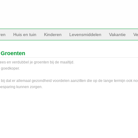
ren
Huis en tuin
Kinderen
Levensmiddelen
Vakantie
Ve
 Groenten
ees en verdubbel je groenten bij de maaltijd.
k goedkoper.
 bij dat er allemaal gezondheid voordelen aanzitten die op de lange termijn ook no
besparing kunnen zorgen.